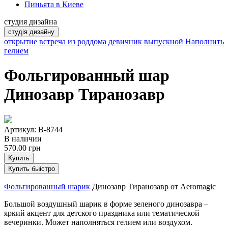
Пиньята в Киеве
студия дизайна
студія дизайну
открытие
встреча из роддома
девичник
выпускной
Наполнить
гелием
Фольгированный шар
Динозавр Тиранозавр
Артикул: B-8744
В наличии
570.00
грн
Купить
Купить быістро
Фольгированный шарик
Динозавр Тиранозавр от Aeromagic
Большой воздушный шарик в форме зеленого динозавра –
яркий акцент для детского праздника или тематической
вечеринки. Может наполняться гелием или воздухом.