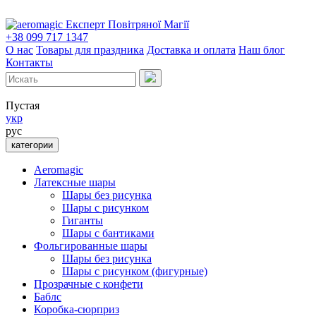
Експерт Повітряної Магії
+38 099 717 1347
О нас
Товары для праздника
Доставка и оплата
Наш блог
Контакты
Пустая
укр
рус
категории
Aeromagic
Латексные шары
Шары без рисунка
Шары с рисунком
Гиганты
Шары с бантиками
Фольгированные шары
Шары без рисунка
Шары с рисунком (фигурные)
Прозрачные с конфети
Баблс
Коробка-сюрприз