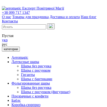
Експерт Повітряної Магії
+38 099 717 1347
О нас
Товары для праздника
Доставка и оплата
Наш блог
Контакты
Пустая
укр
рус
категории
Aeromagic
Латексные шары
Шары без рисунка
Шары с рисунком
Гиганты
Шары с бантиками
Фольгированные шары
Шары без рисунка
Шары с рисунком (фигурные)
Прозрачные с конфети
Баблс
Коробка-сюрприз