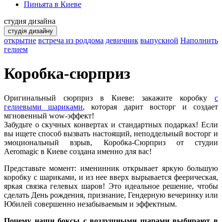
Пиньята в Киеве
студия дизайна
студія дизайну
открытие
встреча из роддома
девичник
выпускной
Наполнить
гелием
Коробка-сюрприз
Оригинальный сюрприз в Киеве: закажите коробку
с
гелиевыми шариками
, которая дарит восторг и создает
мгновенный wow-эффект!
Забудьте о скучных конвертах и ​​стандартных подарках! Если
вы ищете способ вызвать настоящий, неподдельный восторг и
эмоциональный взрыв, Коробка-Сюрприз от студии
Aeromagic в Киеве создана именно для вас!
Представьте момент: именинник открывает яркую большую
коробку с шариками, и из нее вверх вырывается феерическая,
яркая связка гелевых шаров! Это идеальное решение, чтобы
сделать День рождения, признание, Гендерную вечеринку или
Юбилей совершенно незабываемым и эффектным.
Почему наши боксы с воздушными шарами выбирают в