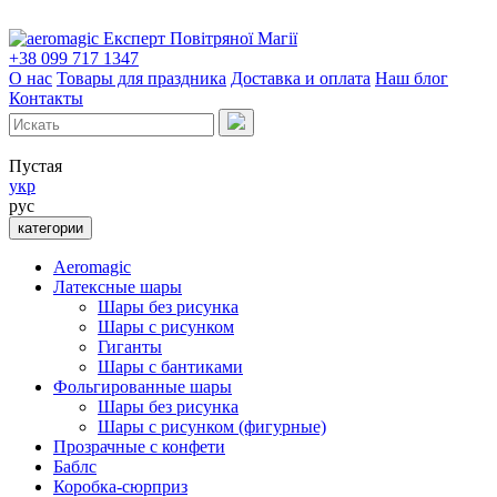
Експерт Повітряної Магії
+38 099 717 1347
О нас
Товары для праздника
Доставка и оплата
Наш блог
Контакты
Пустая
укр
рус
категории
Aeromagic
Латексные шары
Шары без рисунка
Шары с рисунком
Гиганты
Шары с бантиками
Фольгированные шары
Шары без рисунка
Шары с рисунком (фигурные)
Прозрачные с конфети
Баблс
Коробка-сюрприз