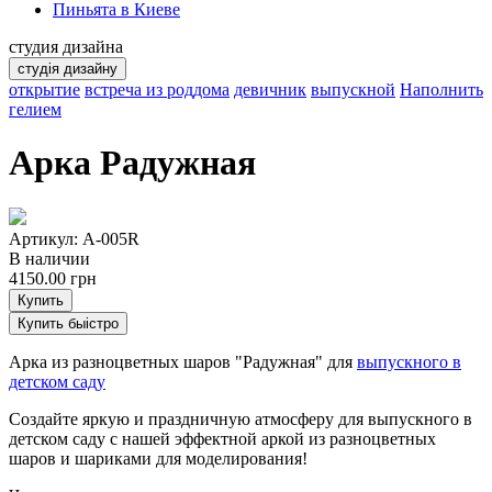
Пиньята в Киеве
студия дизайна
студія дизайну
открытие
встреча из роддома
девичник
выпускной
Наполнить
гелием
Арка Радужная
Артикул: А-005R
В наличии
4150.00
грн
Купить
Купить быістро
Арка из разноцветных шаров "Радужная" для
выпускного в
детском саду
Создайте яркую и праздничную атмосферу для выпускного в
детском саду с нашей эффектной аркой из разноцветных
шаров и шариками для моделирования!