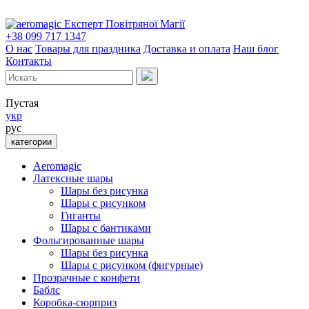
Експерт Повітряної Магії
+38 099 717 1347
О нас
Товары для праздника
Доставка и оплата
Наш блог
Контакты
Пустая
укр
рус
категории
Aeromagic
Латексные шары
Шары без рисунка
Шары с рисунком
Гиганты
Шары с бантиками
Фольгированные шары
Шары без рисунка
Шары с рисунком (фигурные)
Прозрачные с конфети
Баблс
Коробка-сюрприз