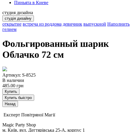
Пиньята в Киеве
студия дизайна
студія дизайну
открытие
встреча из роддома
девичник
выпускной
Наполнить
гелием
Фольгированный шарик
Облачко 72 см
Артикул: S-8525
В наличии
485.00
грн
Купить
Купить быістро
Експерт Повітряної Магії
Magic Party Shop
м. Київ, вул. Дегтярівська 25-А, корпус 1