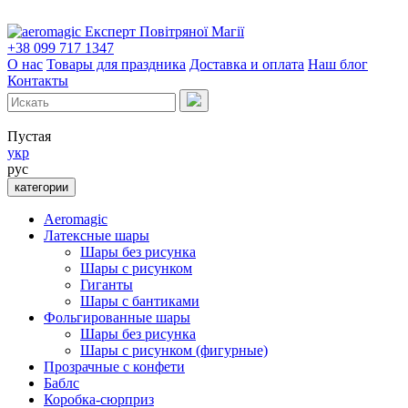
Експерт Повітряної Магії
+38 099 717 1347
О нас
Товары для праздника
Доставка и оплата
Наш блог
Контакты
Пустая
укр
рус
категории
Aeromagic
Латексные шары
Шары без рисунка
Шары с рисунком
Гиганты
Шары с бантиками
Фольгированные шары
Шары без рисунка
Шары с рисунком (фигурные)
Прозрачные с конфети
Баблс
Коробка-сюрприз