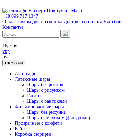
Експерт Повітряної Магії
+38 099 717 1347
О нас
Товары для праздника
Доставка и оплата
Наш блог
Контакты
Пустая
укр
рус
категории
Aeromagic
Латексные шары
Шары без рисунка
Шары с рисунком
Гиганты
Шары с бантиками
Фольгированные шары
Шары без рисунка
Шары с рисунком (фигурные)
Прозрачные с конфети
Баблс
Коробка-сюрприз