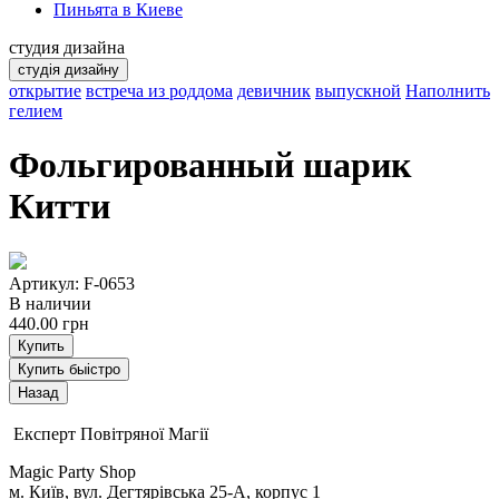
Пиньята в Киеве
студия дизайна
студія дизайну
открытие
встреча из роддома
девичник
выпускной
Наполнить
гелием
Фольгированный шарик
Китти
Артикул: F-0653
В наличии
440.00
грн
Купить
Купить быістро
Експерт Повітряної Магії
Magic Party Shop
м. Київ, вул. Дегтярівська 25-А, корпус 1