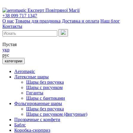
Експерт Повітряної Магії
+38 099 717 1347
О нас
Товары для праздника
Доставка и оплата
Наш блог
Контакты
Пустая
укр
рус
категории
Aeromagic
Латексные шары
Шары без рисунка
Шары с рисунком
Гиганты
Шары с бантиками
Фольгированные шары
Шары без рисунка
Шары с рисунком (фигурные)
Прозрачные с конфети
Баблс
Коробка-сюрприз