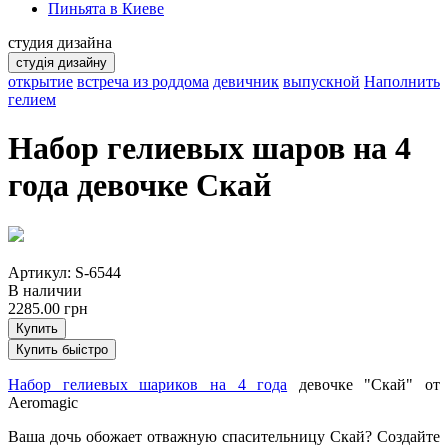
Пиньята в Киеве
студия дизайна
студія дизайну
открытие
встреча из роддома
девичник
выпускной
Наполнить
гелием
Набор гелиевых шаров на 4
года девочке Скай
Артикул: S-6544
В наличии
2285.00
грн
Купить
Купить быістро
Набор гелиевых шариков на 4 года
девочке "Скай" от
Aeromagic
Ваша дочь обожает отважную спасительницу Скай? Создайте