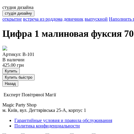
студия дизайна
студія дизайну
открытие
встреча из роддома
девичник
выпускной
Наполнить 
Цифра 1 малиновая фуксия 70
Артикул: B-101
В наличии
425.00
грн
Купить
Купить быістро
Експерт Повітряної Магії
Magic Party Shop
м. Київ, вул. Дегтярівська 25-А, корпус 1
Гарантийные условия и правила обслуживания
Политика конфиденциальности