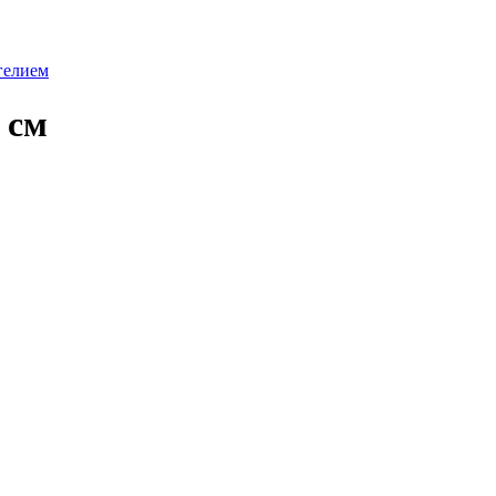
гелием
 см