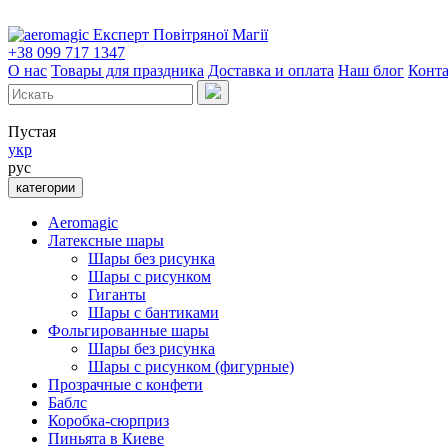
Експерт Повітряної Магії
+38 099 717 1347
О нас
Товары для праздника
Доставка и оплата
Наш блог
Конт
Пустая
укр
рус
категории
Aeromagic
Латексные шары
Шары без рисунка
Шары с рисунком
Гиганты
Шары с бантиками
Фольгированные шары
Шары без рисунка
Шары с рисунком (фигурные)
Прозрачные с конфети
Баблс
Коробка-сюрприз
Пиньята в Киеве