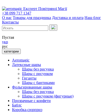
Експерт Повітряної Магії
+38 099 717 1347
О нас
Товары для праздника
Доставка и оплата
Наш блог
Контакты
Пустая
укр
рус
категории
Aeromagic
Латексные шары
Шары без рисунка
Шары с рисунком
Гиганты
Шары с бантиками
Фольгированные шары
Шары без рисунка
Шары с рисунком (фигурные)
Прозрачные с конфети
Баблс
Коробка-сюрприз