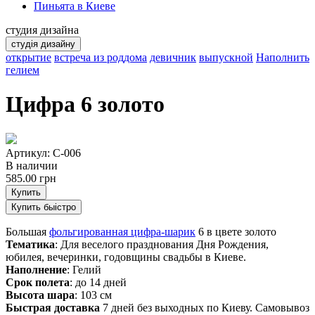
Пиньята в Киеве
студия дизайна
студія дизайну
открытие
встреча из роддома
девичник
выпускной
Наполнить
гелием
Цифра 6 золото
Артикул: С-006
В наличии
585.00
грн
Купить
Купить быістро
Большая
фольгированная цифра-шарик
6 в цвете золото
Тематика
: Для веселого празднования Дня Рождения,
юбилея, вечеринки, годовщины свадьбы в Киеве.
Наполнение
: Гелий
Срок полета
: до 14 дней
Высота шара
: 103 см
Быстрая доставка
7 дней без выходных по Киеву. Самовывоз